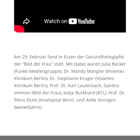
Am 29. Februar fand in Essen der Gesundheitsgipfel
der “Bild der Frau” statt. Mit dabei waren Julia Becker
(
Funke Mediengruppe),
Dr. Mandy Mangler (Vivantes
Klinikum Berlin), Dr. Stephanie Krüger (Vivantes
Klinikum Berlin), Prof. Dr. Karl Lauterbach,
Sandra
Immoor (
Bild der Frau),
Katja Burkhard (RTL), Prof. Dr.
Petra Stute (Inselspital Bern) und Anke Sinnigen
(wexxeljahre).