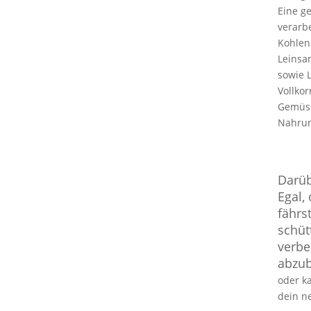
Eine g
verarb
Kohlenh
Leinsa
sowie L
Vollko
Gemüse
Nahrun
Darüb
Egal,
fährs
schüt
verbe
abzu
oder k
dein n