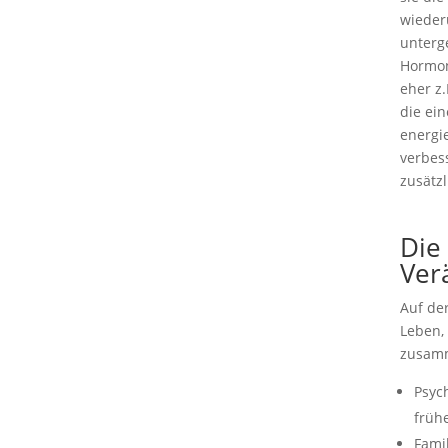
wieder
unterg
Hormon
eher z.
die ei
energi
verbes
zusätzl
Die
Ver
Auf de
Leben,
zusamm
Psyc
früh
Fami