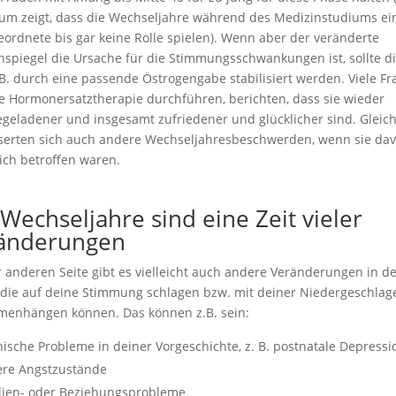
um zeigt, dass die Wechseljahre während des Medizinstudiums ei
eordnete bis gar keine Rolle spielen). Wenn aber der veränderte
spiegel die Ursache für die Stimmungsschwankungen ist, sollte d
B. durch eine passende Östrogengabe stabilisiert werden. Viele Fr
ne Hormonersatztherapie durchführen, berichten, dass sie wieder
egeladener und insgesamt zufriedener und glücklicher sind. Gleich
serten sich auch andere Wechseljahresbeschwerden, wenn sie da
ich betroffen waren.
 Wechseljahre sind eine Zeit vieler
änderungen
r anderen Seite gibt es vielleicht auch andere Veränderungen in 
 die auf deine Stimmung schlagen bzw. mit deiner Niedergeschlag
enhängen können. Das können z.B. sein:
hische Probleme in deiner Vorgeschichte, z. B. postnatale Depressi
ere Angstzustände
lien- oder Beziehungsprobleme