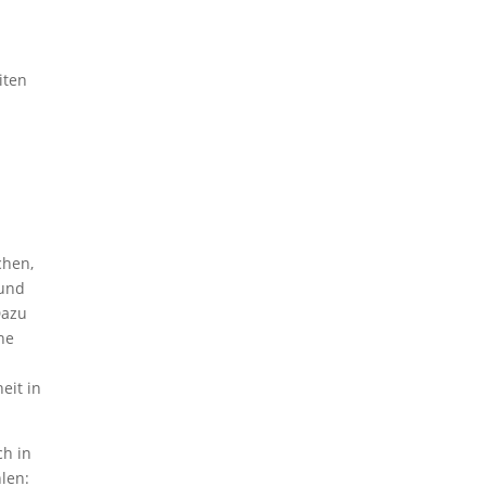
iten
chen,
 und
Dazu
ne
d
eit in
ch in
len: