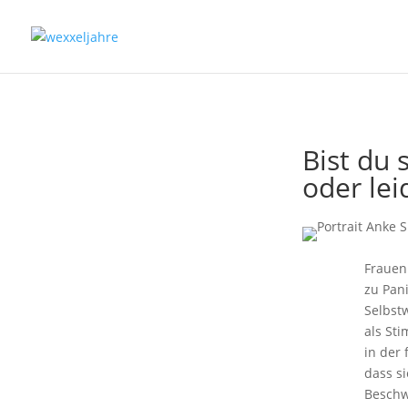
Bist du 
oder lei
Frauen
zu Pan
Selbst
als St
in der
dass s
Beschw