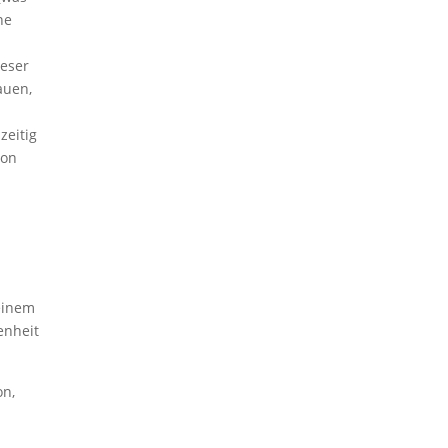
ne
ieser
auen,
zeitig
von
deinem
enheit
on,