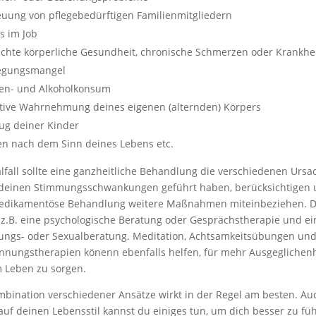
euung von pflegebedürftigen Familienmitgliedern
s im Job
echte körperliche Gesundheit, chronische Schmerzen oder Krankhe
gungsmangel
en- und Alkoholkonsum
tive Wahrnehmung deines eigenen (alternden) Körpers
ug deiner Kinder
en nach dem Sinn deines Lebens etc.
lfall sollte eine ganzheitliche Behandlung die verschiedenen Ursa
 deinen Stimmungsschwankungen geführt haben, berücksichtigen
edikamentöse Behandlung weitere Maßnahmen miteinbeziehen. 
 z.B. eine psychologische Beratung oder Gesprächstherapie und ei
ungs- oder Sexualberatung. Meditation, Achtsamkeitsübungen un
nnungstherapien könenn ebenfalls helfen, für mehr Ausgeglichenh
 Leben zu sorgen.
mbination verschiedener Ansätze wirkt in der Regel am besten. Au
auf deinen Lebensstil kannst du einiges tun, um dich besser zu füh