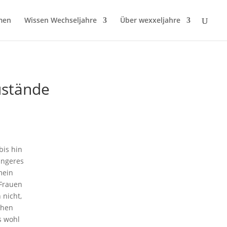
men
Wissen Wechseljahre
Über wexxeljahre
ustände
bis hin
ingeres
mein
Frauen
 nicht,
chen
s wohl