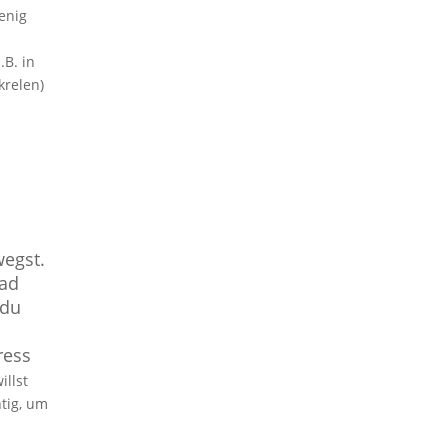
enig
.B. in
krelen)
wegst.
Rad
 du
ress
llst
tig, um