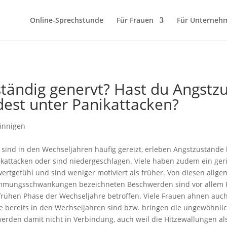
Online-Sprechstunde
Für Frauen
Für Unterneh
ständig genervt? Hast du Angstz
dest unter Panikattacken?
 sind in den Wechseljahren häufig gereizt, erleben Angstzustände 
ikattacken oder sind niedergeschlagen. Viele haben zudem ein ger
wertgefühl und sind weniger motiviert als früher. Von diesen allge
immungsschwankungen bezeichneten Beschwerden sind vor allem 
 frühen Phase der Wechseljahre betroffen. Viele Frauen ahnen auch
ie bereits in den Wechseljahren sind bzw. bringen die ungewöhnli
erden damit nicht in Verbindung, auch weil die Hitzewallungen al