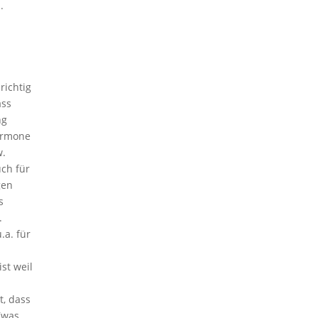
.
richtig
ass
ng
ormone
w.
uch für
gen
s
.
.a. für
st weil
, dass
 (was