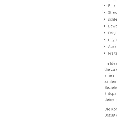
Betr
Stres
schl
Bewe
Drog
nega
Ausz
Frag
Im Idea
die zu
eine m
zählen
Bezieh
Entspa
deinem
Die Ko
Bezug 