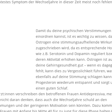
testes Symptom der Wechseljahre in dieser Zeit meist noch fehlen
%
Damit du deine psychischen Verstimmungen 
einordnen kannst, ist es wichtig zu wissen, d
Östrogen eine stimmungsaufhellende Wirku
zugeschrieben wird, da es entsprechende H
wie z.B. Serotonin und Dopamin reguliert bz
deren Aktivität erhöhen kann. Östrogen ist a
deine Gehirngesundheit gut – wenn es dage
fehlt, kann dies zu Vergesslichkeit führen, wa
ebenfalls auf deine Stimmung schlagen kann
Progesteron wiederum entspannt und sorgt u
einen guten Schlaf.
Ärzt:innen verschreiben den betroffenen Frauen Antidepressiva, mei
r nicht daran denken, dass auch die Wechseljahre schuld an den
mmungen und der geringeren Motivation sein könnten. Dazu kommt
 Frauen mit Anfang bis Mitte 40 für zu jung für diese Phase halten