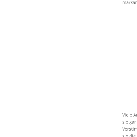
markan
Viele 
sie ga
Versti
sie die