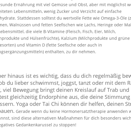
esunde Ernährung mit viel Gemüse und Obst, aber mit möglichst w
eiteten Lebensmitteln, wenig Zucker und Verzicht auf einfache
ydrate. Stattdessen solltest du wertvolle Fette wie Omega-3-Öle (z
men, Walnüssen und fetten Seefischen wie Lachs, Heringe oder Ma
ebensmittel, die viele B-Vitamine (Fleisch, Fisch, Eier, Milch,
rnprodukte und Hülsenfrüchte), Kalzium (Milchprodukte und grüne
sorten) und Vitamin D (fette Seefische oder auch in
gsergänzungsmitteln) enthalten, zu dir nehmen.
er hinaus ist es wichtig, dass du dich regelmäßig be
 ob du lieber schwimmst, joggst, tanzt oder mit dem 
t, viel Bewegung bringt deinen Kreislauf auf Trab und
test gleichzeitig Endorphine aus, die deine Stimmung
ssern. Yoga oder Tai Chi können dir helfen, deinen St
bauen.
Gerade wenn du keine Hormonersatztherapie anwenden wi
annst, sind diese alternativen Maßnahmen für dich besonders wich
egatives Gedankenkarussel zu stoppen!