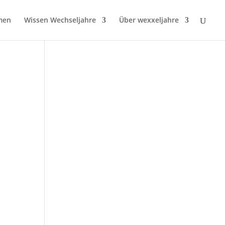
men
Wissen Wechseljahre
Über wexxeljahre