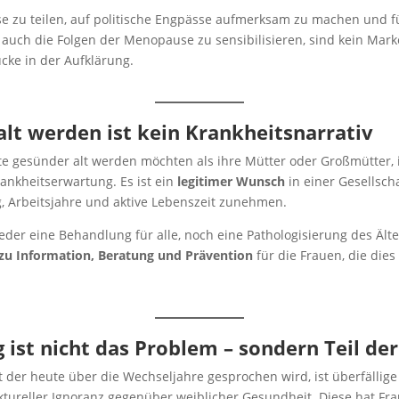
e zu teilen, auf politische Engpässe aufmerksam zu machen und f
auch die Folgen der Menopause zu sensibilisieren, sind kein Mark
cke in der Aufklärung.
lt werden ist kein Krankheitsnarrativ
e gesünder alt werden möchten als ihre Mütter oder Großmütter, 
rankheitserwartung. Es ist ein
legitimer Wunsch
in einer Gesellscha
 Arbeitsjahre und aktive Lebenszeit zunehmen.
eder eine Behandlung für alle, noch eine Pathologisierung des Ält
zu Information, Beratung und Prävention
für die Frauen, die die
 ist nicht das Problem – sondern Teil de
it der heute über die Wechseljahre gesprochen wird, ist überfällig
ktureller Ignoranz gegenüber weiblicher Gesundheit. Diese hat Fr