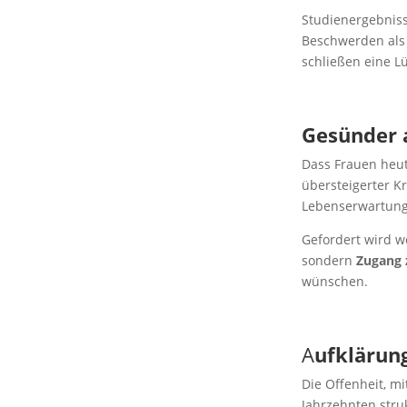
Studienergebniss
Beschwerden als 
schließen eine Lü
Gesünder a
Dass Frauen heut
übersteigerter K
Lebenserwartung,
Gefordert wird w
sondern
Zugang 
wünschen.
A
ufklärung
Die Offenheit, m
Jahrzehnten stru