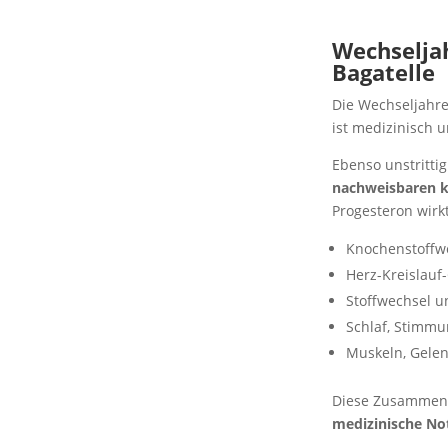
Wechseljah
Bagatelle
Die Wechseljahr
ist medizinisch un
Ebenso unstrittig
nachweisbaren k
Progesteron wirk
Knochenstoffw
Herz-Kreislauf
Stoffwechsel u
Schlaf, Stimmu
Muskeln, Gele
Diese Zusammenhä
medizinische No