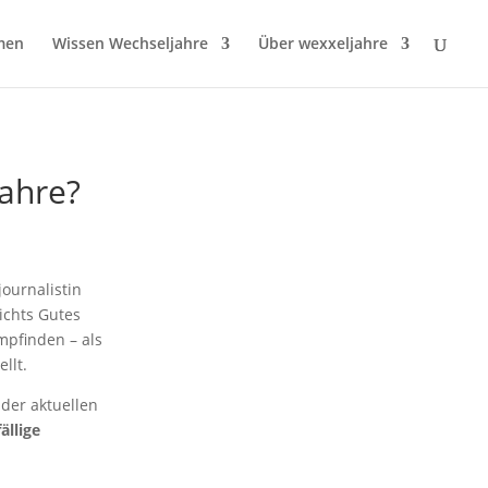
men
Wissen Wechseljahre
Über wexxeljahre
jahre?
ournalistin
ichts Gutes
pfinden – als
llt.
 der aktuellen
ällige