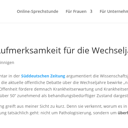
Online-Sprechstunde
Für Frauen
Für Unterneh
Aufmerksamkeit für die Wechsel
tar in der
Süddeutschen Zeitung
argumentiert die Wissenschaftsj
, die aktuelle öffentliche Debatte über die Wechseljahre bewirke „n
Offenheit fördere demnach Krankheitserwartung und Krankheitsem
über 50“ zunehmend als behandlungsbedürftiger Zustand dargeste
g greift aus meiner Sicht zu kurz. Denn sie verkennt, worum es in
ng tatsächlich geht: nicht um Pathologisierung, sondern um
überf