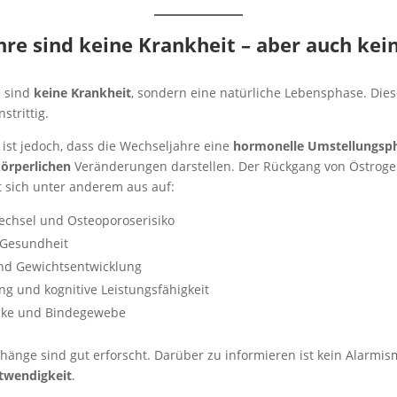
re sind keine Krankheit – aber auch kei
e sind
keine Krankheit
, sondern eine natürliche Lebensphase. Die
strittig.
 ist jedoch, dass die Wechseljahre eine
hormonelle Umstellungsp
örperlichen
Veränderungen darstellen. Der Rückgang von Östrog
t sich unter anderem aus auf:
echsel und Osteoporoserisiko
-Gesundheit
nd Gewichtsentwicklung
ng und kognitive Leistungsfähigkeit
nke und Bindegewebe
nge sind gut erforscht. Darüber zu informieren ist kein Alarmis
twendigkeit
.