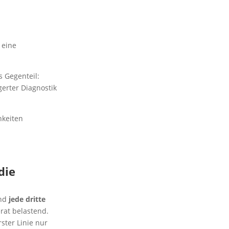
 eine
s Gegenteil:
erter Diagnostik
hkeiten
die
und
jede dritte
rat belastend.
ster Linie nur