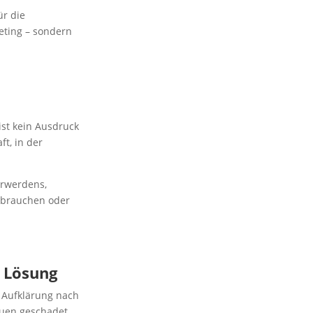
ür die
eting – sondern
ist kein Ausdruck
ft, in der
erwerdens,
s brauchen oder
r Lösung
e Aufklärung nach
auen geschadet,