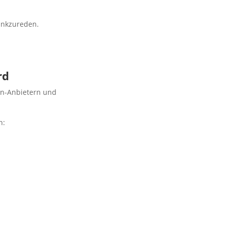
rankzureden.
rd
on-Anbietern und
n: