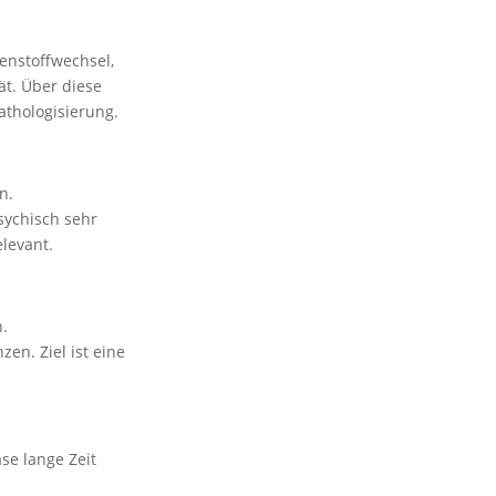
enstoffwechsel,
ät. Über diese
Pathologisierung.
n.
sychisch sehr
levant.
n.
en. Ziel ist eine
se lange Zeit