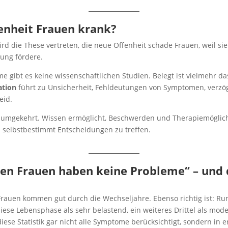
enheit Frauen krank?
d die These vertreten, die neue Offenheit schade Frauen, weil sie
ung fördere.
 gibt es keine wissenschaftlichen Studien. Belegt ist vielmehr da
ation
führt zu Unsicherheit, Fehldeutungen von Symptomen, verzög
eid.
s umgekehrt. Wissen ermöglicht, Beschwerden und Therapiemöglic
selbstbestimmt Entscheidungen zu treffen.
ten Frauen haben keine Probleme“ – und 
le Frauen kommen gut durch die Wechseljahre. Ebenso richtig ist: R
ese Lebensphase als sehr belastend, ein weiteres Drittel als mode
se Statistik gar nicht alle Symptome berücksichtigt, sondern in er