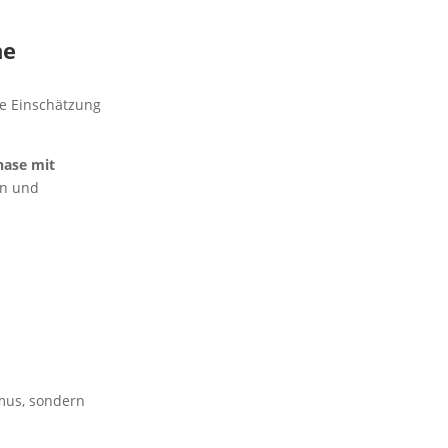
ne
se Einschätzung
hase mit
en und
mus, sondern