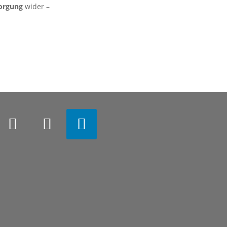
sorgung
wider –