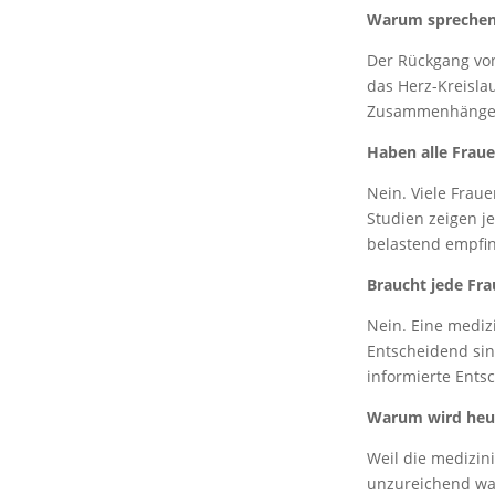
Warum sprechen 
Der Rückgang von
das Herz-Kreislau
Zusammenhänge 
Haben alle Frau
Nein. Viele Frau
Studien zeigen j
belastend empfin
Braucht jede Fr
Nein. Eine mediz
Entscheidend sind
informierte Ents
Warum wird heut
Weil die medizin
unzureichend wa