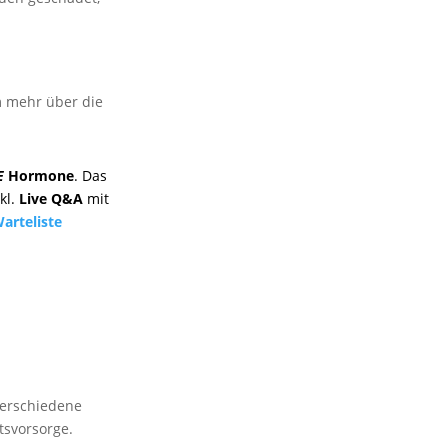
m mehr über die
E
Hormone
. Das
kl.
Live Q&A
mit
arteliste
verschiedene
tsvorsorge.