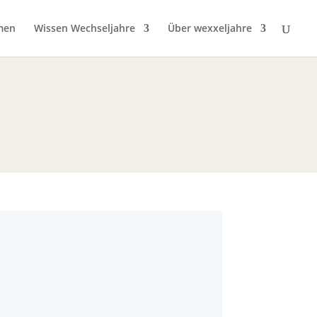
men
Wissen Wechseljahre
Über wexxeljahre