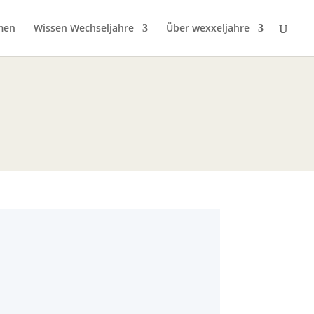
men
Wissen Wechseljahre
Über wexxeljahre