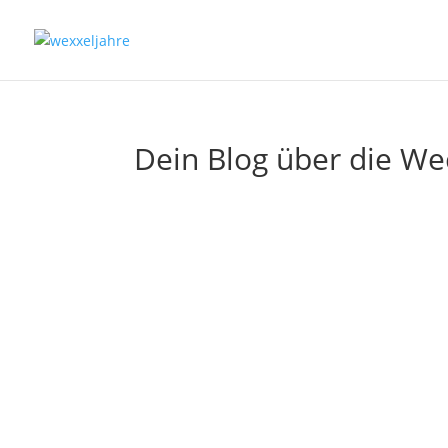
Dein Blog über die We
Gebärmutterkrebs: Jed
Wenn du nach den Wechseljahren eine vag
Blutung nur einmal auftritt. Der Aufklär
mehr lesen