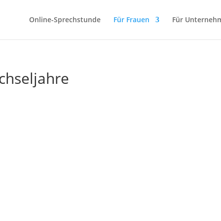
Online-Sprechstunde
Für Frauen
Für Unterneh
chseljahre
e Blutung nach den Wechseljahren ka
inale Blutung bemerkst, ist das immer ein Grund, eine gynäkologi
ungsmonat für Gebärmutterkrebs (Uterine Cancer Awareness Month) 