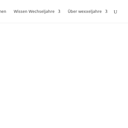
men
Wissen Wechseljahre
Über wexxeljahre
nn ein Warnsignal sein
sche Praxis aufzusuchen – auch, wenn die
im Juni macht auf...