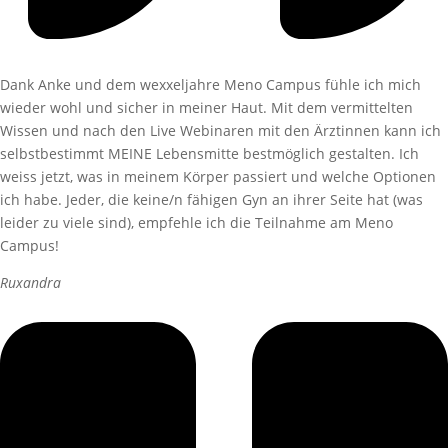
Dank Anke und dem wexxeljahre Meno Campus fühle ich mich
wieder wohl und sicher in meiner Haut. Mit dem vermittelten
Wissen und nach den Live Webinaren mit den Ärztinnen kann ich
selbstbestimmt MEINE Lebensmitte bestmöglich gestalten. Ich
weiss jetzt, was in meinem Körper passiert und welche Optionen
ich habe. Jeder, die keine/n fähigen Gyn an ihrer Seite hat (was
leider zu viele sind), empfehle ich die Teilnahme am Meno
Campus!
Ruxandra