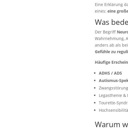
Eine Erklärung da
eines:
eine große
Was bede
Der Begriff
Neur
Wahrnehmung, Au
anders ab als be
Gefühle zu regul
Häufige Erschei
ADHS / ADS
Autismus-Spe
Zwangsstörun
Legasthenie & 
Tourette-Synd
Hochsensibilitä
Warum wir