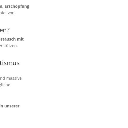
n, Erschöpfung
iel von
ren?
ustausch mit
rstützen.
utismus
und massive
gliche
in unserer