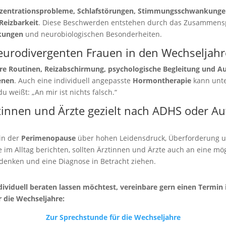
zentrationsprobleme, Schlafstörungen, Stimmungsschwankunge
Reizbarkeit
. Diese Beschwerden entstehen durch das Zusammensp
kungen
und neurobiologischen Besonderheiten.
neurodivergenten Frauen in den Wechseljah
re Routinen, Reizabschirmung, psychologische Begleitung und A
enen
. Auch eine individuell angepasste
Hormontherapie
kann unte
du weißt: „An mir ist nichts falsch.“
ztinnen und Ärzte gezielt nach ADHS oder A
in der
Perimenopause
über hohen Leidensdruck, Überforderung 
 im Alltag berichten, sollten Ärztinnen und Ärzte auch an eine mö
denken und eine Diagnose in Betracht ziehen.
ividuell beraten lassen möchtest, vereinbare gern einen Termin 
 die Wechseljahre:
Zur Sprechstunde für die Wechseljahre