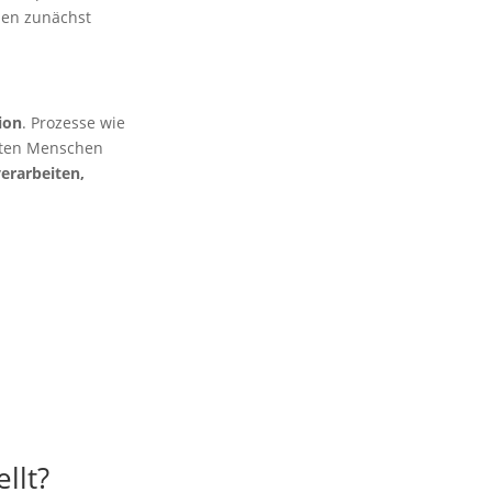
auen zunächst
ion
. Prozesse wie
nten Menschen
verarbeiten,
llt?