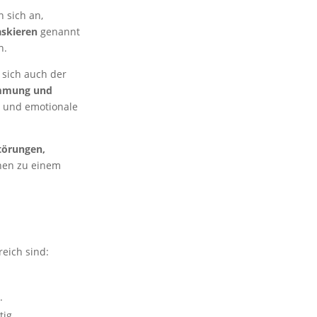
 sich an,
skieren
genannt
n.
 sich auch der
immung und
 und emotionale
törungen,
enen zu einem
freich sind:
.
ig.