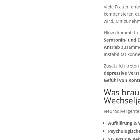
Viele Frauen entw
kompensieren dur
wird. Mit zunehm
Hinzu kommt: In
Serotonin- und 
Antrieb
zusammen
Instabilität könn
Zusätzlich trete
depressive Vers
Gefühl von Kontr
Was brau
Wechselj
Neurodivergente 
Aufklärung & 
Psychologische
Struktur & Re