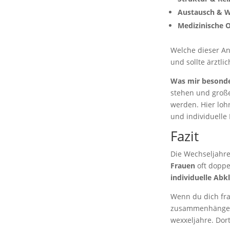
Austausch & W
Medizinische 
Welche dieser Ans
und sollte ärztli
Was mir besonder
stehen und große
werden. Hier lohn
und individuelle
Fazit
Die Wechseljahre
Frauen
oft doppe
individuelle Abk
Wenn du dich fra
zusammenhängen 
wexxeljahre. Dort