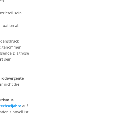
.
zzleteil sein.
ituation ab –
idensdruck
nst genommen
ssende Diagnose
rt
sein.
rodivergente
r nicht die
utismus
Wechseljahre
auf
ion sinnvoll ist.