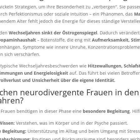
ickeln Strategien, um ihre Besonderheit zu „verbergen“. Sie passen
ch Perfektionismus oder soziale Intuition – ein Phänomen, das
Ma
endem Alter fehlt jedoch die Energie für dieses ständige Verstelle
 den
Wechseljahren sinkt der Östrogenspiegel
. Dadurch verändert
Dopaminhaushalt
– Botenstoffe, die eng mit
Aufmerksamkeit, St
hängen. Symptome wie innere Unruhe, Konzentrationsprobleme
en sich verschärfen.
n typische Wechseljahresbeschwerden wie
Hitzewallungen, Schlafs
timmungen und Energielosigkeit
auf. Das führt bei vielen Betroff
ollverlust und Unsicherheit über die eigene Identität.
chen neurodivergente Frauen in den
ahren?
Frauen benötigen in dieser Phase eine
besondere Begleitung
. Hil
Wissen:
Verstehen, was im Körper und in der Psyche passiert.
 Begleitung:
Unterstützung im Alltag und beim Umgang mit Stress
izabschirmung:
Routinen und Rückzugsräume sind besonders wicht