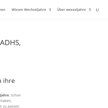
men
Wissen Wechseljahre
Über wexxeljahre
 ADHS,
 ihre
jahre
. Schon
 haben,
en zu passen.