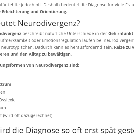
für fehlte jedoch oft. Deshalb bedeutet die Diagnose für viele Fr
 Erleichterung und Orientierung.
utet Neurodivergenz?
odivergenz
beschreibt natürliche Unterschiede in der
Gehirnfunkt
fmerksamkeit oder Emotionsregulation laufen bei neurodiverge
i neurotypischen. Dadurch kann es herausfordernd sein,
Reize zu 
ieren und den Alltag zu bewältigen.
nungsformen von Neurodivergenz sind:
ktrum
gen
Dyslexie
rom
t (wird oft dazugerechnet)
d die Diagnose so oft erst spät geste