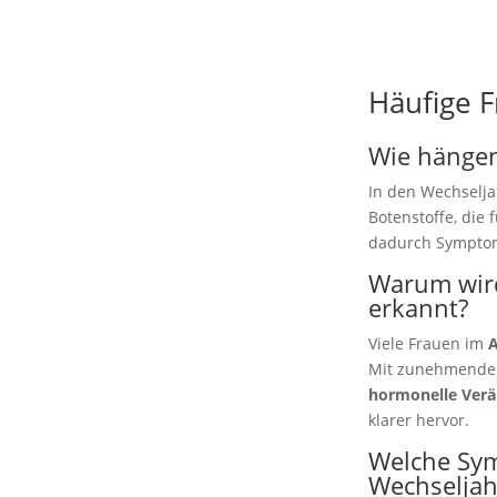
Häufige 
Wie hänge
In den Wechselja
Botenstoffe, die 
dadurch Symptome
Warum wird
erkannt?
Viele Frauen im
Mit zunehmendem 
hormonelle Verä
klarer hervor.
Welche Sym
Wechseljah