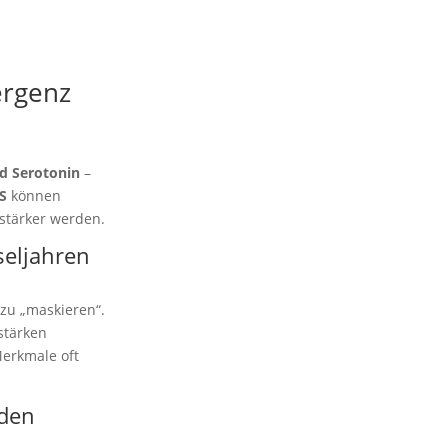
ergenz
d Serotonin
–
S
können
 stärker werden.
seljahren
zu „maskieren“.
stärken
Merkmale oft
 den